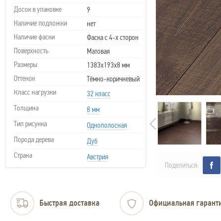
Досок в упаковке
9
Наличие подложки
нет
Наличие фаски
Фаска с 4-х сторон
Поверхность
Матовая
Размеры
1383х193х8 мм
Оттенок
Тёмно-коричневый
Класс нагрузки
32 класс
Толщина
8 мм
Тип рисунка
Однополосная
Порода дерева
Дуб
Страна
Австрия
Поделиться:
Быстрая доставка
Официальная гарант