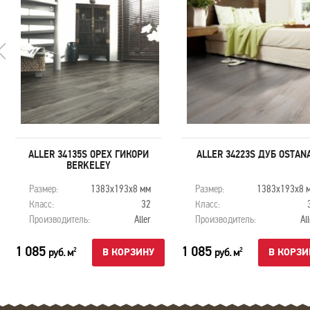
ALLER 34135S ОРЕХ ГИКОРИ
ALLER 34223S ДУБ OSTAN
BERKELEY
Размер:
1383х193х8 мм
Размер:
1383х193х8 
Класс:
32
Класс:
Производитель:
Aller
Производитель:
Al
1 085
1 085
руб. м
руб. м
2
2
В КОРЗИНУ
В КОРЗИ