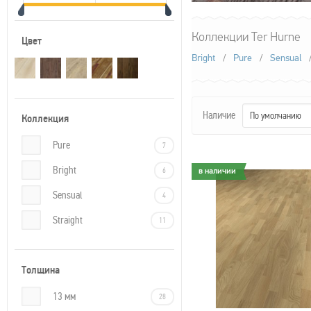
Коллекции Ter Hurne
Цвет
Bright
/
Pure
/
Sensual
Наличие
По умолчанию
Коллекция
Pure
7
Bright
6
в наличии
в наличии
Sensual
4
Straight
11
Толщина
13 мм
28