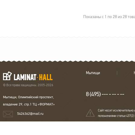
Тип соединения
Замковое
Наличие
нет
подложки
Показаны с 1 по 28 из 28 тов
Наличие фаски
Фаска с 4-х сторон
Поверхность
Матовая
Размеры
2390х200х13 мм
Оттенок
Коричневый
Толщина
13 мм
Тип рисунка
Однополосный
Порода дерева
Дуб
Подходит для
да
теплого пола
Покрытие
Масло
Страна
Германия
Мытищи
© Все права защищены. 2005-2026
8 (495) --- - -- - --
Мытищи, Олимпийский проспект,
владение 29, стр.1 ТЦ «ФОРМАТ»
Сайт носит исключительно 
5426362@mail.ru
положениями статьи 437(2)