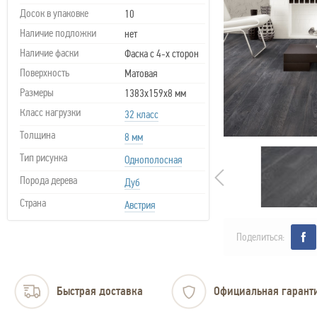
Досок в упаковке
10
Наличие подложки
нет
Наличие фаски
Фаска с 4-х сторон
Поверхность
Матовая
Размеры
1383х159х8 мм
Класс нагрузки
32 класс
Толщина
8 мм
Тип рисунка
Однополосная
Порода дерева
Дуб
Страна
Австрия
Поделиться:
Быстрая доставка
Официальная гарант