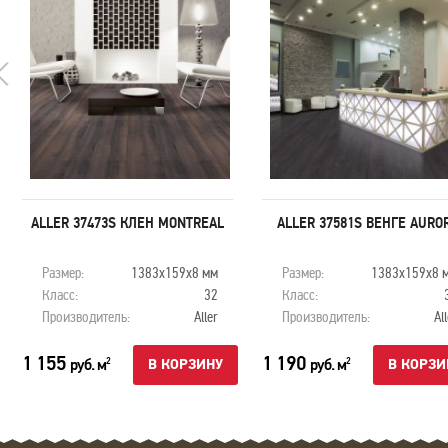
ALLER 37473S КЛЕН MONTREAL
ALLER 37581S ВЕНГЕ AURO
Размер:
1383х159х8 мм
Размер:
1383х159х8 
Класс:
32
Класс:
Производитель:
Aller
Производитель:
Al
1 155
1 190
руб. м
руб. м
2
2
В КОРЗИНУ
В КОРЗИ