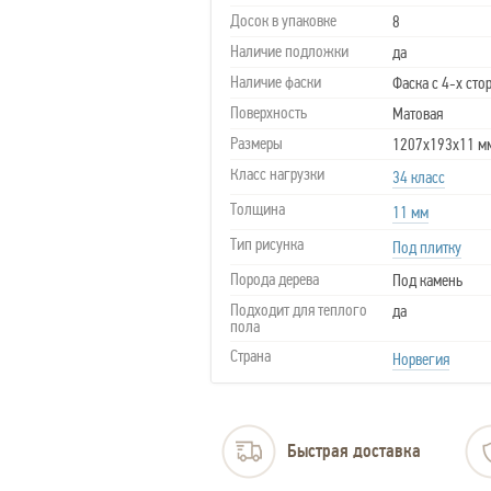
Досок в упаковке
8
Наличие подложки
да
Наличие фаски
Фаска с 4-х сто
Поверхность
Матовая
Размеры
1207х193х11 м
Класс нагрузки
34 класс
Толщина
11 мм
Тип рисунка
Под плитку
Порода дерева
Под камень
Подходит для теплого
да
пола
Страна
Норвегия
Быстрая доставка