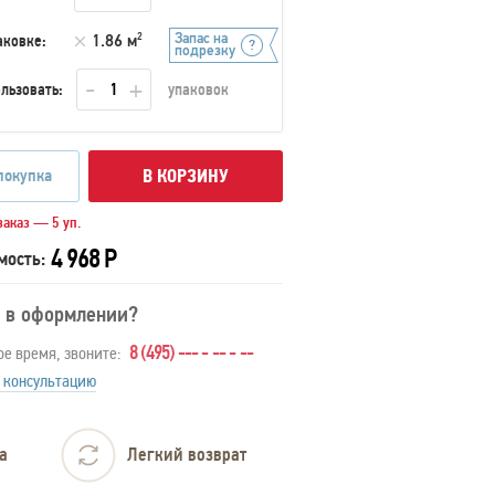
Запас на
аковке:
1.86 м
2
подрезку
льзовать:
упаковок
покупка
В КОРЗИНУ
аказ — 5 уп.
4 968 Р
мость:
 в оформлении?
8 (495) --- - -- - --
ое время, звоните:
 консультацию
а
Легкий возврат