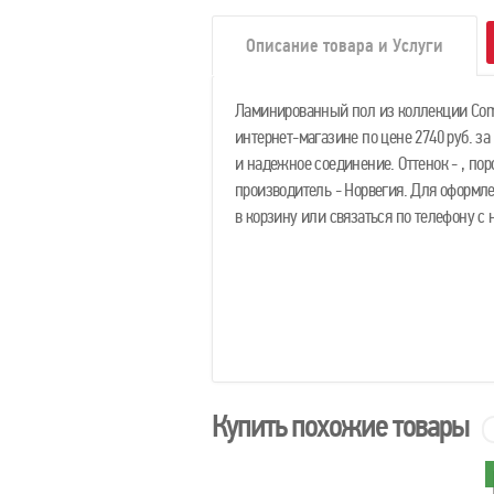
Описание товара и Услуги
Ламинированный пол из коллекции Comm
интернет-магазине по цене 2740 руб. за
и надежное соединение. Оттенок - , пор
производитель - Норвегия. Для оформл
в корзину или связаться по телефону 
Купить похожие товары
и
в наличии