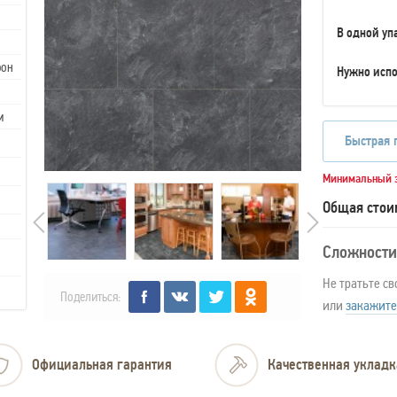
В одной уп
рон
Нужно испо
м
Быстрая 
Минимальный з
Общая стои
Сложности
Не тратьте св
Поделиться:
или
закажите
Официальная гарантия
Качественная укладк