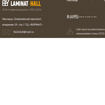
Мытищи
Размеры
1290х194х8 мм
Оттенок
Белый
© Все права защищены. 2005-2026
Класс нагрузки
33 класс
8 (495) --- - -- - --
Толщина
8 мм
Мытищи, Олимпийский проспект,
Тип рисунка
Однополосный
владение 29, стр.1 ТЦ «ФОРМАТ»
Порода дерева
Под дерево
Сайт носит исключительно 
Подходит для
да
5426362@mail.ru
теплого пола
положениями статьи 437(2)
Страна
Швейцария