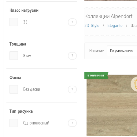
Класс нагрузки
Коллекции Alpendorf
33
7
3D-Style
/
Elegante
/
Шв
Толщина
Наличие
По умолчанию
8 мм
7
в наличии
в наличии
Фаска
Без фаски
7
Тип рисунка
Однополосный
7