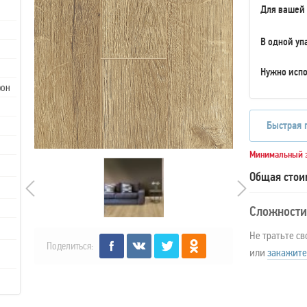
Для вашей
В одной уп
Нужно испо
рон
Быстрая 
Минимальный з
Общая стои
Сложности
Не тратьте св
Поделиться:
или
закажите