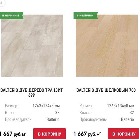
8
в наличии
в наличии
BALTERIO ДУБ ДЕРЕВО ТРАНЗИТ
BALTERIO ДУБ ШЕЛКОВЫЙ 708
699
Размер:
1263х134х8 мм
Размер:
1263х134х8 мм
Класс:
32
Класс:
32
Производитель:
Balterio
Производитель:
Balterio
1 667
1 667
руб. м
руб. м
2
2
В КОРЗИНУ
В КОРЗИНУ