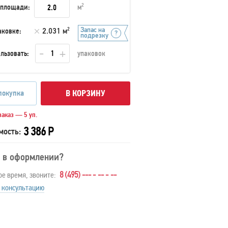
 площади:
м
2
Запас на
аковке:
2.031 м
2
подрезку
льзовать:
упаковок
покупка
В КОРЗИНУ
аказ — 5 уп.
3 386 Р
мость:
 в оформлении?
8 (495) --- - -- - --
ое время, звоните:
 консультацию