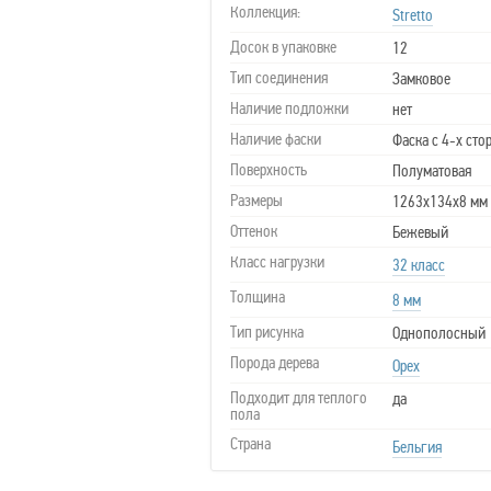
Коллекция:
Stretto
Досок в упаковке
12
Тип соединения
Замковое
Наличие подложки
нет
Наличие фаски
Фаска с 4-х сто
Поверхность
Полуматовая
Размеры
1263х134х8 мм
Оттенок
Бежевый
Класс нагрузки
32 класс
Толщина
8 мм
Тип рисунка
Однополосный
Порода дерева
Орех
Подходит для теплого
да
пола
Страна
Бельгия