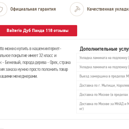
Официальная гарантия
Качественная укладк
Balterio Дуб Панда 118 отзывы
Дополнительные услу
tto можно купить в нашем интернет-
польное покрытие имеет 32 класс и
Укладка ламината на подложку 
 - Бежевый, порода дерева - Орех, страна
Укладка ламината на подложку 
ния заказа нужно просто положить товар
с нашими менеджерами.
Выезд замерщика в пределах 
Доставка по г. Мытищи, Королев
Доставка по Москве (в пределах 
Доставка по Москве за МКАД и М
кг)