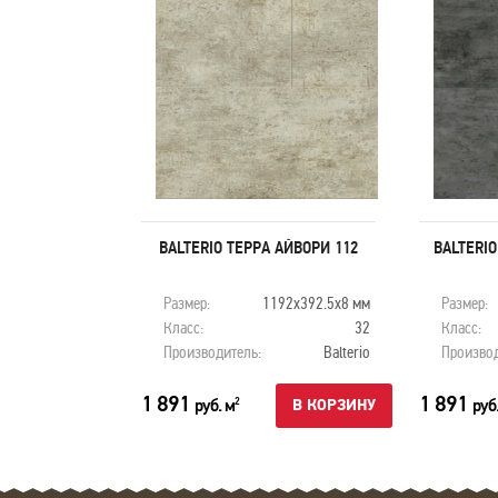
 БЕТОН 113
BALTERIO ТЕРРА АЙВОРИ 112
BALTERIO
92х392.5х8 мм
Размер:
1192х392.5х8 мм
Размер:
32
Класс:
32
Класс:
Balterio
Производитель:
Balterio
Производ
1 891
1 891
руб. м
руб
2
В КОРЗИНУ
В КОРЗИНУ