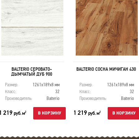
BALTERIO СЕРОВАТО-
BALTERIO СОСНА МИЧИГАН 430
ДЫМЧАТЫЙ ДУБ 900
Размер:
1261х189х8 мм
Размер:
1261х189х8 мм
Класс:
32
Класс:
32
Производитель:
Balterio
Производитель:
Balterio
1 219
1 219
руб. м
руб. м
2
2
В КОРЗИНУ
В КОРЗИНУ