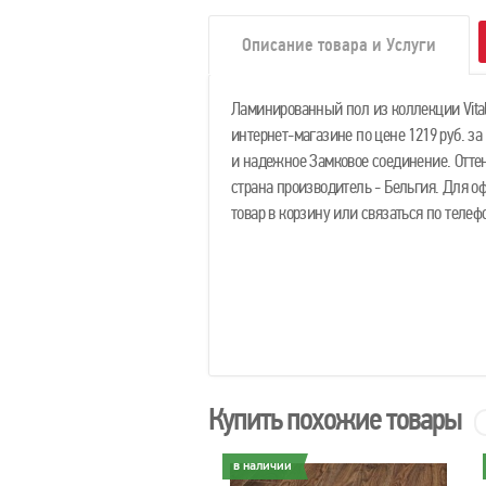
Описание товара и Услуги
Ламинированный пол из коллекции Vital
интернет-магазине по цене 1219 руб. за
и надежное Замковое соединение. Оттен
страна производитель - Бельгия. Для 
товар в корзину или связаться по тел
Купить похожие товары
личии
в наличии