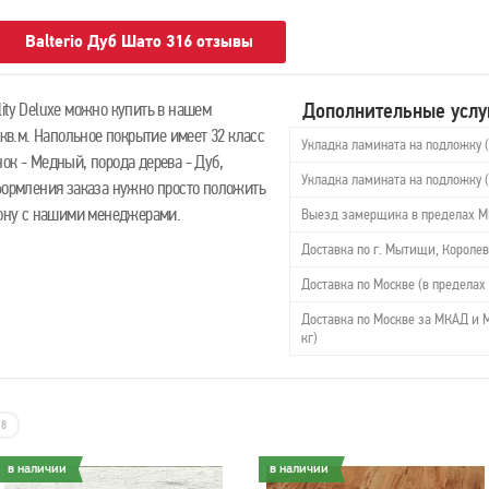
Balterio Дуб Шато 316 отзывы
Дополнительные услу
ity Deluxe можно купить в нашем
 кв.м. Напольное покрытие имеет 32 класс
Укладка ламината на подложку 
ок - Медный, порода дерева - Дуб,
Укладка ламината на подложку 
оформления заказа нужно просто положить
ефону с нашими менеджерами.
Выезд замерщика в пределах 
Доставка по г. Мытищи, Королев
Доставка по Москве (в пределах 
Доставка по Москве за МКАД и М
кг)
8
в наличии
в наличии