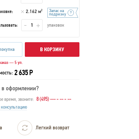
Запас на
аковке:
2.162 м
2
подрезку
льзовать:
упаковок
покупка
В КОРЗИНУ
аказ — 5 уп.
2 635 Р
мость:
 в оформлении?
8 (495) --- - -- - --
ое время, звоните:
 консультацию
а
Легкий возврат