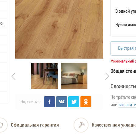
В одной уп
рон
Нужно испо
Быстрая 
Минимальный з
Общая стои
Сложности
Не тратьте св
Поделиться:
или
закажите
Официальная гарантия
Качественная укладк