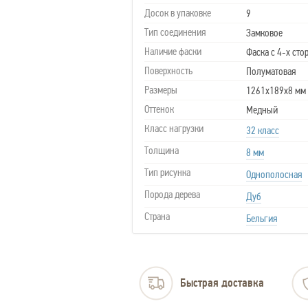
Досок в упаковке
9
Тип соединения
Замковое
Наличие фаски
Фаска с 4-х сто
Поверхность
Полуматовая
Размеры
1261х189х8 мм
Оттенок
Медный
Класс нагрузки
32 класс
Толщина
8 мм
Тип рисунка
Однополосная
Порода дерева
Дуб
Страна
Бельгия
Быстрая доставка