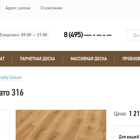
Адрес салона
О компании
8 (495) --- - -- - --
Ежедневно:
09:00
—
21:00
Дос
АТ
ПАРКЕТНАЯ ДОСКА
МАССИВНАЯ ДОСКА
ПРОБКОВ
itality Deluxe
ато 316
1 21
Цена:
Для вашей