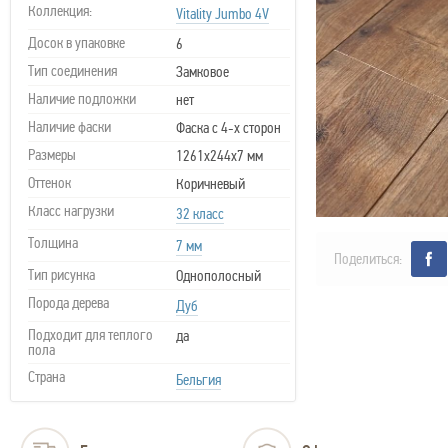
Коллекция:
Vitality Jumbo 4V
Досок в упаковке
6
Тип соединения
Замковое
Наличие подложки
нет
Наличие фаски
Фаска с 4-х сторон
Размеры
1261x244x7 мм
Оттенок
Коричневый
Класс нагрузки
32 класс
Толщина
7 мм
Поделиться:
Тип рисунка
Однополосный
Порода дерева
Дуб
Подходит для теплого
да
пола
Страна
Бельгия