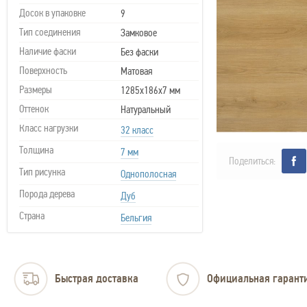
Досок в упаковке
9
Тип соединения
Замковое
Наличие фаски
Без фаски
Поверхность
Матовая
Размеры
1285х186х7 мм
Оттенок
Натуральный
Класс нагрузки
32 класс
Толщина
7 мм
Поделиться:
Тип рисунка
Однополосная
Порода дерева
Дуб
Страна
Бельгия
Быстрая доставка
Официальная гарант