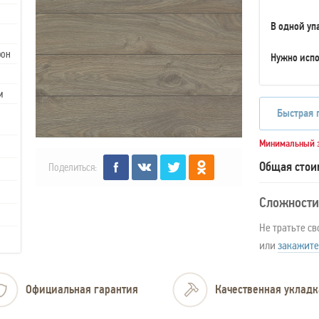
В одной уп
рон
Нужно испо
м
Быстрая 
Минимальный з
Общая стои
Поделиться:
Сложности
Не тратьте св
или
закажите
Официальная гарантия
Качественная укладк