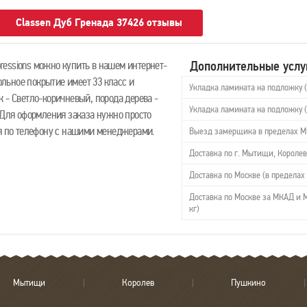
Classen Дуб Гренада 37426 отзывы
Дополнительные услу
essions можно купить в нашем интернет-
польное покрытие имеет 33 класс и
Укладка ламината на подложку 
 - Светло-коричневый, порода дерева -
Укладка ламината на подложку 
 Для оформления заказа нужно просто
ся по телефону с нашими менеджерами.
Выезд замерщика в пределах 
Доставка по г. Мытищи, Королев
Доставка по Москве (в пределах 
Доставка по Москве за МКАД и М
кг)
Мытищи
Королев
Пушкино