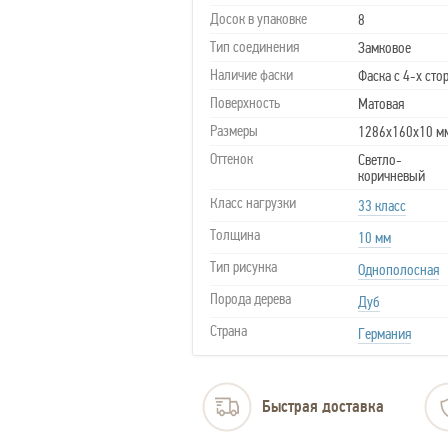
Досок в упаковке
8
Тип соединения
Замковое
Наличие фаски
Фаска с 4-х сто
Поверхность
Матовая
Размеры
1286х160х10 м
Оттенок
Светло-
коричневый
Класс нагрузки
33 класс
Толщина
10 мм
Тип рисунка
Однополосная
Порода дерева
Дуб
Страна
Германия
Быстрая доставка