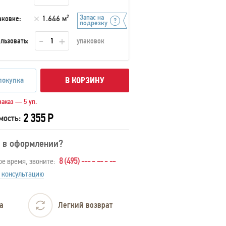
Запас на
аковке:
1.646 м
2
подрезку
льзовать:
упаковок
покупка
В КОРЗИНУ
аказ — 5 уп.
2 355 Р
мость:
 в оформлении?
8 (495) --- - -- - --
ое время, звоните:
 консультацию
а
Легкий возврат