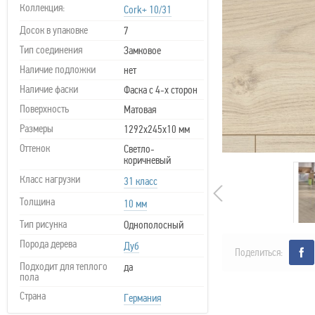
Коллекция:
Cork+ 10/31
Досок в упаковке
7
Тип соединения
Замковое
Наличие подложки
нет
Наличие фаски
Фаска с 4-х сторон
Поверхность
Матовая
Размеры
1292х245x10 мм
Оттенок
Светло-
коричневый
Класс нагрузки
31 класс
Толщина
10 мм
Тип рисунка
Однополосный
Порода дерева
Дуб
Поделиться:
Подходит для теплого
да
пола
Страна
Германия