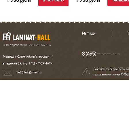
руб. м
руб. м
В КОРЗИНУ
ЗАКАЗА
Мытищи
© Все права защищены. 2005-2026
8 (495) --- - -- - --
Мытищи, Олимпийский проспект,
владение 29, стр.1 ТЦ «ФОРМАТ»
Сайт носит исключительно 
5426362@mail.ru
положениями статьи 437(2)