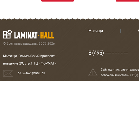
Мытищи
© Все права защищены. 2005-2026
8 (495) --- - -- - --
Мытищи, Олимпийский проспект,
владение 29, стр.1 ТЦ «ФОРМАТ»
Сайт носит исключительно 
5426362@mail.ru
положениями статьи 437(2)