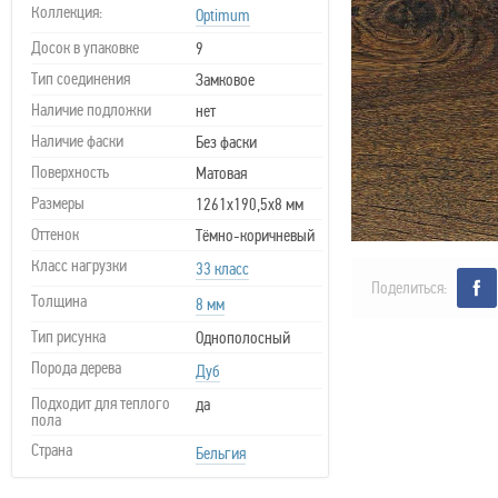
Коллекция:
Optimum
Досок в упаковке
9
Тип соединения
Замковое
Наличие подложки
нет
Наличие фаски
Без фаски
Поверхность
Матовая
Размеры
1261х190,5х8 мм
Оттенок
Тёмно-коричневый
Класс нагрузки
33 класс
Поделиться:
Толщина
8 мм
Тип рисунка
Однополосный
Порода дерева
Дуб
Подходит для теплого
да
пола
Страна
Бельгия