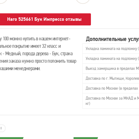
Haro 525661 Бук Импрессо отзывы
Дополнительные услу
y 100 можно купить в нашем интернет-
польное покрытие имеет 32 класс и
Укладка ламината на подложку 
 - Медный, порода дерева - Бук, страна
Укладка ламината на подложку 
ения заказа нужно просто положить товар
с нашими менеджерами.
Выезд замерщика в пределах 
Доставка по г. Мытищи, Королев
Доставка по Москве (в пределах 
Доставка по Москве за МКАД и М
кг)
8