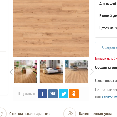
Для вашей
В одной уп
Нужно испо
Быстрая 
Минимальный з
Общая стои
Сложности
Не тратьте св
Поделиться:
или
закажите
Официальная гарантия
Качественная укладк