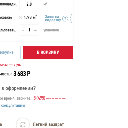
 площади:
м
2
Запас на
аковке:
1.98 м
2
подрезку
льзовать:
упаковок
покупка
В КОРЗИНУ
аказ — 5 уп.
3 683 Р
мость:
 в оформлении?
8 (495) --- - -- - --
ое время, звоните:
 консультацию
а
Легкий возврат