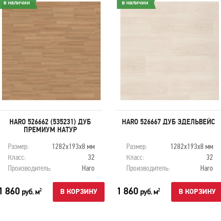
в наличии
в наличии
HARO 526662 (535231) ДУБ
HARO 526667 ДУБ ЭДЕЛЬВЕЙС
ПРЕМИУМ НАТУР
Размер:
1282х193х8 мм
Размер:
1282х193х8 мм
Класс:
32
Класс:
32
Производитель:
Haro
Производитель:
Haro
1 860
1 860
руб. м
руб. м
2
2
В КОРЗИНУ
В КОРЗИНУ