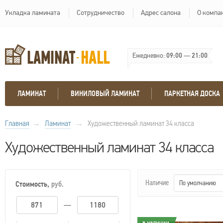
Укладка ламината
Сотрудничество
Адрес салона
О компа
Ежедневно:
09:00
—
21:00
ЛАМИНАТ
ВИНИЛОВЫЙ ЛАМИНАТ
ПАРКЕТНАЯ ДОСКА
Главная
→
Ламинат
→
Художественный ламинат 34 класса
Художественный ламинат 34 класса
Наличие
По умолчанию
Стоимость,
руб.
—
в наличии
в наличии