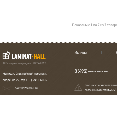
Производитель:
Versale
Коллекция:
Versale
Досок в упаковке
5
Тип соединения
Замковое (Ar-click)
Наличие фаски
Фаска с 4-х сторон
Показаны с 1 по 7 из 7 товар
Поверхность
Матовая
Размеры
1200х400х12.3 мм
Оттенок
Белый
Класс нагрузки
34 класс
Толщина
12.3 мм
Тип рисунка
Под
Мытищи
художественный
паркет
© Все права защищены. 2005-2026
Порода дерева
Дуб
Страна
Китай
8 (495) --- - -- - --
Мытищи, Олимпийский проспект,
владение 29, стр.1 ТЦ «ФОРМАТ»
Сайт носит исключительно 
5426362@mail.ru
положениями статьи 437(2)