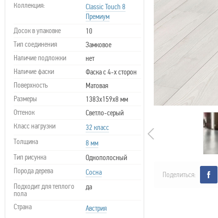
Коллекция:
Classic Touch 8
Премиум
Досок в упаковке
10
Тип соединения
Замковое
Наличие подложки
нет
Наличие фаски
Фаска с 4-х сторон
Поверхность
Матовая
Размеры
1383х159х8 мм
Оттенок
Светло-серый
Класс нагрузки
32 класс
Толщина
8 мм
Тип рисунка
Однополосный
Порода дерева
Сосна
Поделиться:
Подходит для теплого
да
пола
Страна
Австрия