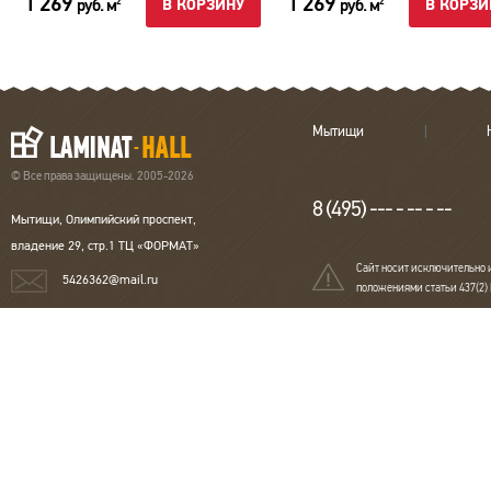
1 269
1 269
руб. м
руб. м
2
2
В КОРЗИНУ
В КОРЗИ
Мытищи
© Все права защищены. 2005-2026
8 (495) --- - -- - --
Мытищи, Олимпийский проспект,
владение 29, стр.1 ТЦ «ФОРМАТ»
Сайт носит исключительно 
5426362@mail.ru
положениями статьи 437(2)