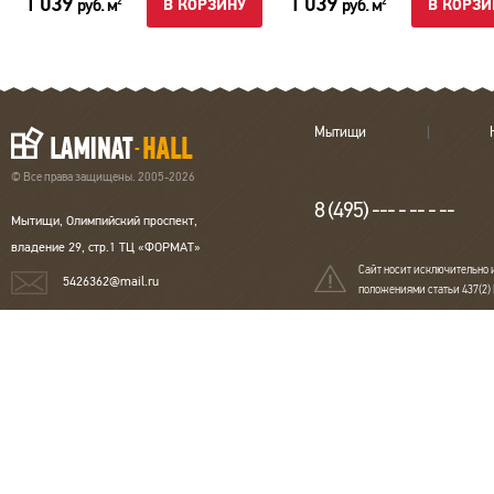
1 039
1 039
руб. м
руб. м
2
2
В КОРЗИНУ
В КОРЗИ
Мытищи
© Все права защищены. 2005-2026
8 (495) --- - -- - --
Мытищи, Олимпийский проспект,
владение 29, стр.1 ТЦ «ФОРМАТ»
Сайт носит исключительно 
5426362@mail.ru
положениями статьи 437(2)