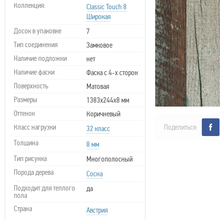
Коллекция:
Classic Touch 8
Широкая
Досок в упаковке
7
Тип соединения
Замковое
Наличие подложки
нет
Наличие фаски
Фаска с 4-х сторон
Поверхность
Матовая
Размеры
1383х244х8 мм
Оттенок
Коричневый
Класс нагрузки
Поделиться:
32 класс
Толщина
8 мм
Тип рисунка
Многополосный
Порода дерева
Сосна
Подходит для теплого
да
пола
Страна
Австрия