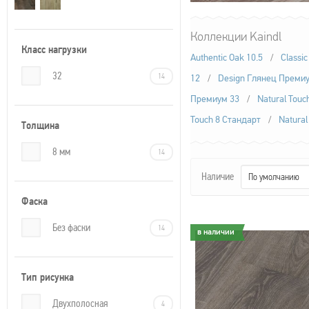
Коллекции Kaindl
Класс нагрузки
Authentic Oak 10.5
/
Classi
32
14
12
/
Design Глянец Преми
Премиум 33
/
Natural Touc
Touch 8 Стандарт
/
Natura
Толщина
8 мм
14
Наличие
По умолчанию
Фаска
Без фаски
14
в наличии
в наличии
Тип рисунка
Двухполосная
4