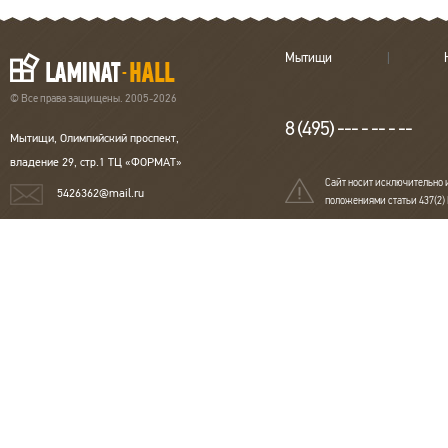
Мытищи
© Все права защищены. 2005-2026
8 (495) --- - -- - --
Мытищи, Олимпийский проспект,
владение 29, стр.1 ТЦ «ФОРМАТ»
Сайт носит исключительно 
5426362@mail.ru
положениями статьи 437(2)