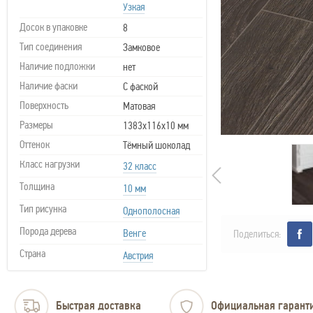
Узкая
Досок в упаковке
8
Тип соединения
Замковое
Наличие подложки
нет
Наличие фаски
С фаской
Поверхность
Матовая
Размеры
1383х116х10 мм
Оттенок
Тёмный шоколад
Класс нагрузки
32 класс
Толщина
10 мм
Тип рисунка
Однополосная
Порода дерева
Венге
Поделиться:
Страна
Австрия
Быстрая доставка
Официальная гарант