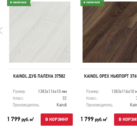
в наличии
в наличии
KAINDL ДУБ ПАЛЕНА 37582
KAINDL ОРЕХ НЬЮПОРТ 376
Размер:
1383х116х10 мм
Размер:
1383х116х10 
Класс:
32
Класс:
Производитель:
Kaindl
Производитель:
Kain
1 799
1 799
руб. м
руб. м
2
2
В КОРЗИНУ
В КОРЗИ