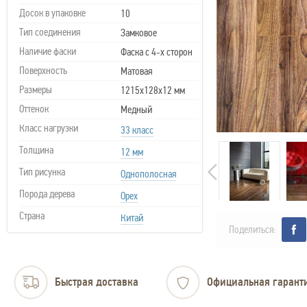
Досок в упаковке
10
Тип соединения
Замковое
Наличие фаски
Фаска с 4-х сторон
Поверхность
Матовая
Размеры
1215х128х12 мм
Оттенок
Медный
Класс нагрузки
33 класс
Толщина
12 мм
Тип рисунка
Однополосная
Порода дерева
Орех
Страна
Китай
Поделиться:
Быстрая доставка
Официальная гарант