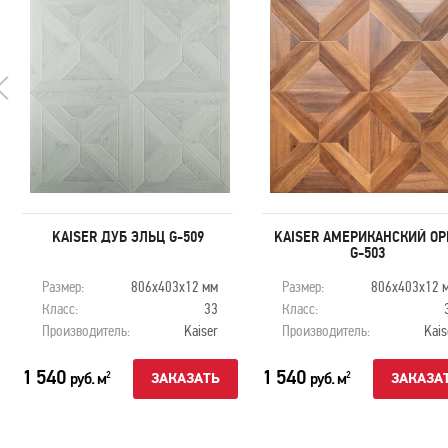
KAISER ДУБ ЭЛЬЦ G-509
KAISER АМЕРИКАНСКИЙ ОР
G-503
Размер:
806х403х12 мм
Размер:
806х403х12 
Класс:
33
Класс:
Производитель:
Kaiser
Производитель:
Kais
1 540
1 540
руб. м
руб. м
2
2
ЗАКАЗАТЬ
ЗАКАЗА