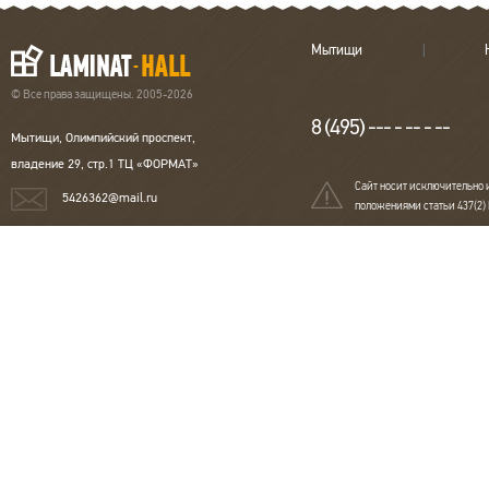
Мытищи
© Все права защищены. 2005-2026
8 (495) --- - -- - --
Мытищи, Олимпийский проспект,
владение 29, стр.1 ТЦ «ФОРМАТ»
Сайт носит исключительно 
5426362@mail.ru
положениями статьи 437(2)