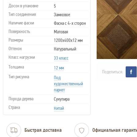
Досок в упаковке
5
Тип соединения
Замковое
Наличие фаски
Фаска с 4-х сторон
Поверхность
Матовая
Размеры
1200х400х12 мм
Оттенок
Натуральный
Класс нагрузки
33 класс
Толщина
12 мм
Поделиться:
Тип рисунка
Под
художественный
паркет
Порода дерева
Сукупира
Страна
Китай
Быстрая доставка
Официальная гарант