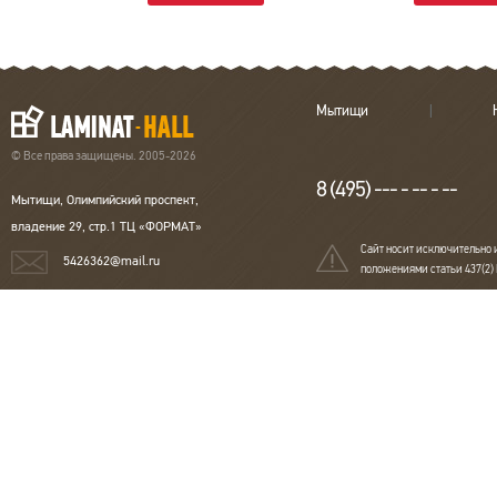
Мытищи
© Все права защищены. 2005-2026
8 (495) --- - -- - --
Мытищи, Олимпийский проспект,
владение 29, стр.1 ТЦ «ФОРМАТ»
Сайт носит исключительно 
5426362@mail.ru
положениями статьи 437(2)