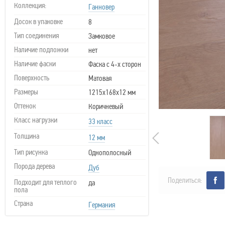
Коллекция:
Ганновер
Досок в упаковке
8
Тип соединения
Замковое
Наличие подложки
нет
Наличие фаски
Фаска с 4-х сторон
Поверхность
Матовая
Размеры
1215х168х12 мм
Оттенок
Коричневый
Класс нагрузки
33 класс
Толщина
12 мм
Тип рисунка
Однополосный
Порода дерева
Дуб
Поделиться:
Подходит для теплого
да
пола
Страна
Германия