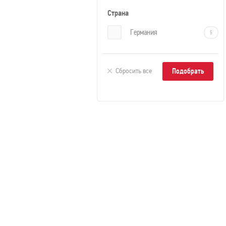
Страна
Германия
5
KAISER ДУБ ФРОСТ S-901
Сбросить все
Тип товара:
Ламинат
Производитель:
Kaiser
Коллекция:
Штутгарт
Досок в упаковке
8
Тип соединения
Замковое
Наличие
нет
подложки
Наличие фаски
Фаска с 4-х сторо
Поверхность
Матовая
Размеры
1215х195х12 мм
Оттенок
Сепия
Класс нагрузки
33 класс
Толщина
12 мм
Тип рисунка
Однополосный