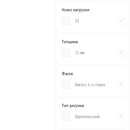
Класс нагрузки
33
5
Толщина
12 мм
5
Фаска
Фаска с 4-х сторон
5
Тип рисунка
Однополосный
5