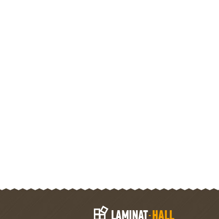
Порода дерева
Дуб
Подходит для
да
теплого пола
Страна
Германия
KAISER ДУБ ГРАНИТ S-903
Тип товара:
Ламинат
Производитель:
Kaiser
Коллекция:
Штутгарт
Досок в упаковке
8
Тип соединения
Замковое
Наличие
нет
подложки
Наличие фаски
Фаска с 4-х сторо
Поверхность
Матовая
Размеры
1215х195х12 мм
Оттенок
Сепия
Класс нагрузки
33 класс
Толщина
12 мм