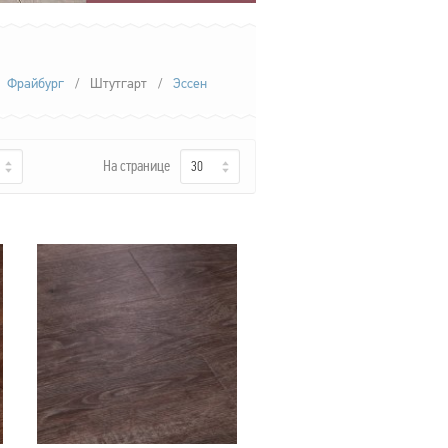
Фрайбург
/
Штутгарт
/
Эссен
На странице
30