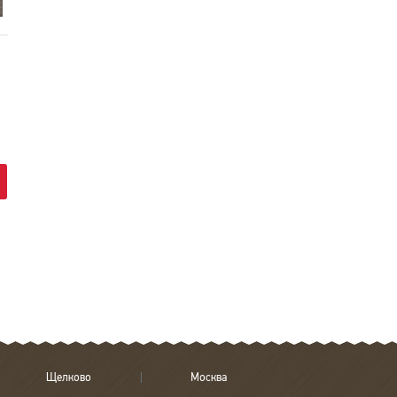
Порода дерева
Дуб
Подходит для
да
теплого пола
Страна
Германия
Щелково
Москва