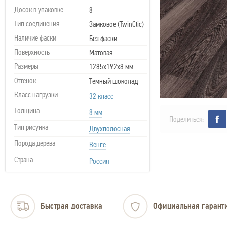
Досок в упаковке
8
Тип соединения
Замковое (TwinClic)
Наличие фаски
Без фаски
Поверхность
Матовая
Размеры
1285х192х8 мм
Оттенок
Тёмный шоколад
Класс нагрузки
32 класс
Толщина
8 мм
Поделиться:
Тип рисунка
Двухполосная
Порода дерева
Венге
Страна
Россия
Быстрая доставка
Официальная гарант