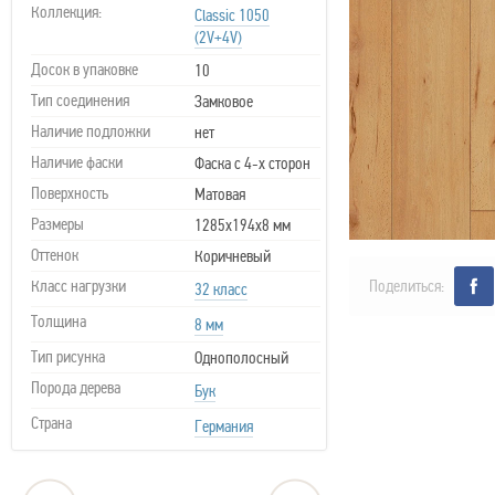
Коллекция:
Classic 1050
(2V+4V)
Досок в упаковке
10
Тип соединения
Замковое
Наличие подложки
нет
Наличие фаски
Фаска с 4-х сторон
Поверхность
Матовая
Размеры
1285х194х8 мм
Оттенок
Коричневый
Класс нагрузки
Поделиться:
32 класс
Толщина
8 мм
Тип рисунка
Однополосный
Порода дерева
Бук
Страна
Германия