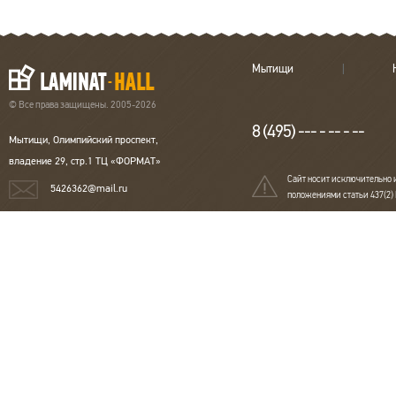
Мытищи
© Все права защищены. 2005-2026
8 (495) --- - -- - --
Мытищи, Олимпийский проспект,
владение 29, стр.1 ТЦ «ФОРМАТ»
Сайт носит исключительно 
5426362@mail.ru
положениями статьи 437(2)