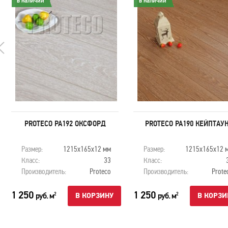
в наличии
в наличии
PROTECO PA192 ОКСФОРД
PROTECO PA190 КЕЙПТАУ
Размер:
1215х165х12 мм
Размер:
1215х165х12 
Класс:
33
Класс:
Производитель:
Proteco
Производитель:
Prote
1 250
1 250
руб. м
руб. м
2
2
В КОРЗИНУ
В КОРЗИ