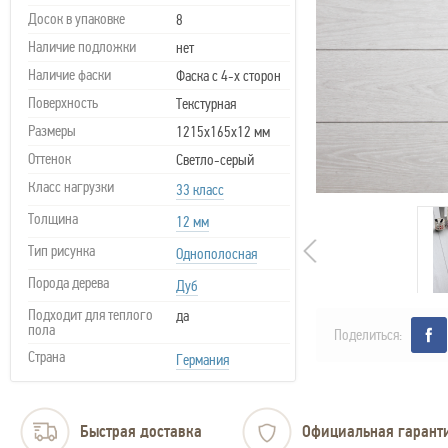
Досок в упаковке
8
Наличие подложки
нет
Наличие фаски
Фаска с 4-х сторон
Поверхность
Текстурная
Размеры
1215х165х12 мм
Оттенок
Светло-серый
Класс нагрузки
33 класс
Толщина
12 мм
Тип рисунка
Однополосная
Порода дерева
Дуб
Подходит для теплого
да
пола
Поделиться:
Страна
Германия
Быстрая доставка
Официальная гарант