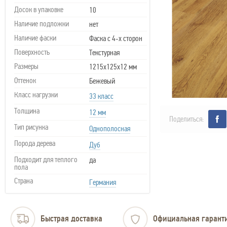
Досок в упаковке
10
Наличие подложки
нет
Наличие фаски
Фаска с 4-х сторон
Поверхность
Текстурная
Размеры
1215х125х12 мм
Оттенок
Бежевый
Класс нагрузки
33 класс
Толщина
12 мм
Поделиться:
Тип рисунка
Однополосная
Порода дерева
Дуб
Подходит для теплого
да
пола
Страна
Германия
Быстрая доставка
Официальная гарант