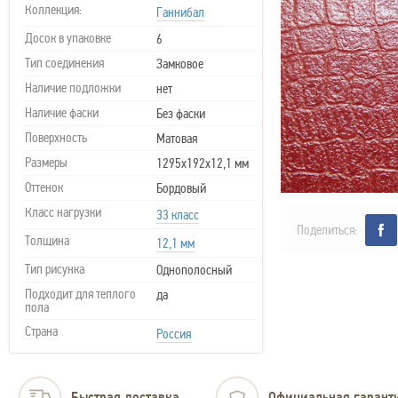
Коллекция:
Ганнибал
Досок в упаковке
6
Тип соединения
Замковое
Наличие подложки
нет
Наличие фаски
Без фаски
Поверхность
Матовая
Размеры
1295х192х12,1 мм
Оттенок
Бордовый
Класс нагрузки
33 класс
Поделиться:
Толщина
12,1 мм
Тип рисунка
Однополосный
Подходит для теплого
да
пола
Страна
Россия
Быстрая доставка
Официальная гарант