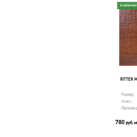
в наличии
в наличии
RITTER МАХАГОН ОГНЕННЫЙ
RITTER 
33111205
Размер:
1295х192х12,1 мм
Размер:
Класс:
33
Класс:
Производитель:
Ritter
Производ
780
780
руб. м
руб. м
2
В КОРЗИНУ