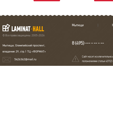
Мытищи
© Все права защищены. 2005-2026
8 (495) --- - -- - --
Мытищи, Олимпийский проспект,
владение 29, стр.1 ТЦ «ФОРМАТ»
Сайт носит исключительно 
5426362@mail.ru
положениями статьи 437(2)