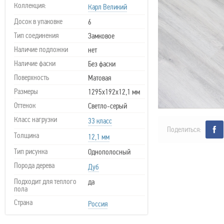
Коллекция:
Карл Великий
Досок в упаковке
6
Тип соединения
Замковое
Наличие подложки
нет
Наличие фаски
Без фаски
Поверхность
Матовая
Размеры
1295х192х12,1 мм
Оттенок
Светло-серый
Класс нагрузки
33 класс
Поделиться:
Толщина
12,1 мм
Тип рисунка
Однополосный
Порода дерева
Дуб
Подходит для теплого
да
пола
Страна
Россия