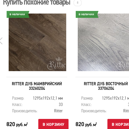
Купить похожие товары
8
в наличии
в наличии
RITTER ДУБ МАМВРИЙСКИЙ
RITTER ДУБ ВОСТОЧНЫЙ
33260204
33706204
Размер:
1295х192х12,1 мм
Размер:
1295х192х12,1 
Класс:
33
Класс:
Производитель:
Ritter
Производитель:
Ritt
820
820
руб. м
руб. м
2
2
В КОРЗИНУ
В КОРЗИ