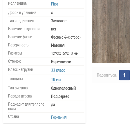
Коллекция:
Pilot
Досок в упаковке
6
Тип соединения
Замковое
Наличие подложки
нет
Наличие фаски
Фаска с 4-х сторон
Поверхность
Матовая
Размеры
1292х159х10 мм
Оттенок
Коричневый
Класс нагрузки
33 класс
Поделиться:
Толщина
10 мм
Тип рисунка
Однополосный
Порода дерева
Под дерево
Подходит для теплого
да
пола
Страна
Германия