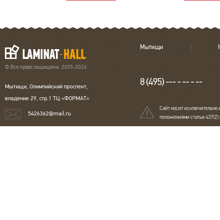
Мытищи
© Все права защищены. 2005-2026
8 (495) --- - -- - --
Мытищи, Олимпийский проспект,
владение 29, стр.1 ТЦ «ФОРМАТ»
Сайт носит исключительно 
5426362@mail.ru
положениями статьи 437(2)