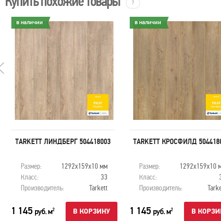
Купить похожие товары
7
в наличии
в наличии
TARKETT ЛИНДБЕРГ 504418003
TARKETT КРОСФИЛД 504418
Размер:
1292х159х10 мм
Размер:
1292х159х10 
Класс:
33
Класс:
Производитель:
Tarkett
Производитель:
Tarke
1 145
1 145
руб. м
руб. м
2
2
В КОРЗИНУ
В КОРЗИ