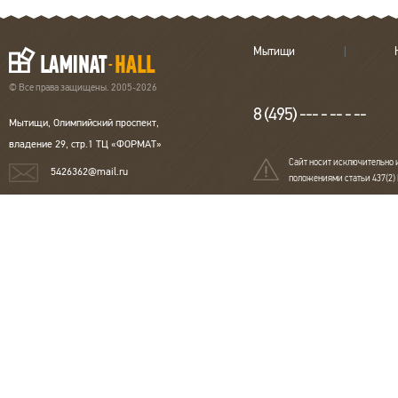
Мытищи
© Все права защищены. 2005-2026
8 (495) --- - -- - --
Мытищи, Олимпийский проспект,
владение 29, стр.1 ТЦ «ФОРМАТ»
Сайт носит исключительно 
5426362@mail.ru
положениями статьи 437(2)