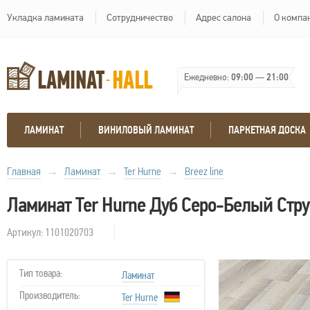
Укладка ламината
Сотрудничество
Адрес салона
О компа
Ежедневно:
09:00
—
21:00
ЛАМИНАТ
ВИНИЛОВЫЙ ЛАМИНАТ
ПАРКЕТНАЯ ДОСКА
Главная
→
Ламинат
→
Ter Hurne
→
Breez line
Ламинат Ter Hurne Дуб Серо-Белый Стр
Артикул: 1101020703
Тип товара:
Ламинат
Производитель:
Ter Hurne