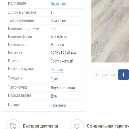
Коллекция:
Breez line
Досок в упаковке
9
Тип соединения
Замковое
Наличие подложки
нет
Наличие фаски
Без фаски
Поверхность
Матовая
Размеры
1285x192x8 мм
Оттенок
Светло-серый
Класс нагрузки
32 класс
Поделиться:
Толщина
8 мм
Тип рисунка
Двухполосный
Порода дерева
Дуб
Страна
Германия
Быстрая доставка
Официальная гарант