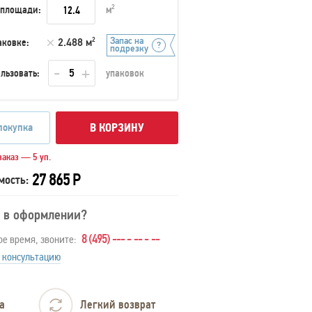
 площади:
м
2
Запас на
аковке:
2.488 м
2
подрезку
льзовать:
упаковок
покупка
В КОРЗИНУ
аказ — 5 уп.
27 865 Р
мость:
 в оформлении?
8 (495) --- - -- - --
ое время, звоните:
 консультацию
а
Легкий возврат