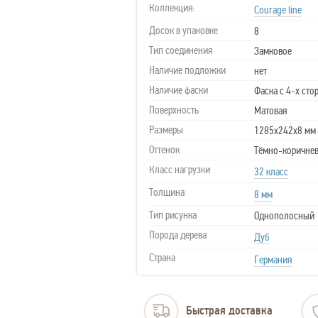
Коллекция:
Courage line
Досок в упаковке
8
Тип соединения
Замковое
Наличие подложки
нет
Наличие фаски
Фаска с 4-х сто
Поверхность
Матовая
Размеры
1285x242x8 мм
Оттенок
Тёмно-коричне
Класс нагрузки
32 класс
Толщина
8 мм
Тип рисунка
Однополосный
Порода дерева
Дуб
Страна
Германия
Быстрая доставка