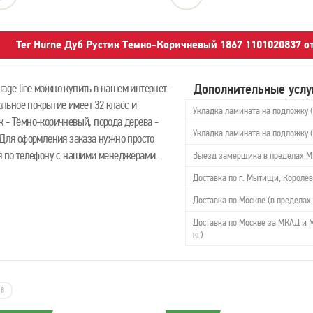
Ter Hurne Дуб Рустик Темно-Коричневый 1867 1101020837 
Дополнительные услу
age line можно купить в нашем интернет-
польное покрытие имеет 32 класс и
Укладка ламината на подложку 
 - Тёмно-коричневый, порода дерева -
Укладка ламината на подложку 
 Для оформления заказа нужно просто
ся по телефону с нашими менеджерами.
Выезд замерщика в пределах 
Доставка по г. Мытищи, Королев
Доставка по Москве (в пределах 
Доставка по Москве за МКАД и М
кг)
8