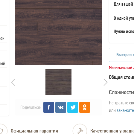
Для вашей
В одной уп
Нужно испо
рон
Быстрая 
вый
Минимальный з
Общая стои
Сложности
Не тратьте св
Поделиться:
или
закажите
Официальная гарантия
Качественная укладк