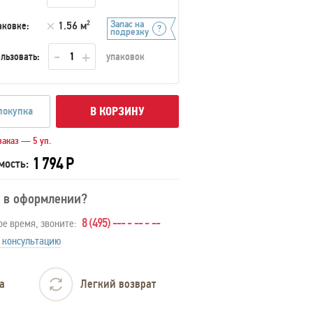
Запас на
аковке:
1.56 м
2
подрезку
льзовать:
упаковок
покупка
В КОРЗИНУ
аказ — 5 уп.
1 794 Р
мость:
 в оформлении?
8 (495) --- - -- - --
ое время, звоните:
 консультацию
а
Легкий возврат