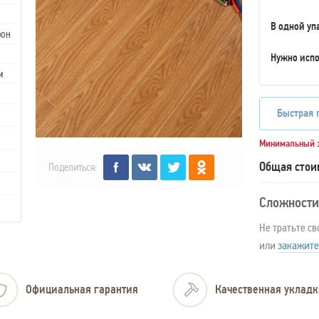
В одной уп
рон
Нужно испо
м
Быстрая 
Минимальный з
Общая стои
Поделиться:
Сложности
Не тратьте св
или
закажите
Официальная гарантия
Качественная укладк