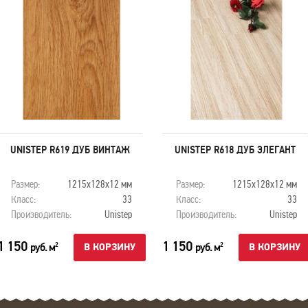
UNISTEP R619 ДУБ ВИНТАЖ
UNISTEP R618 ДУБ ЭЛЕГАНТ
Размер:
1215x128x12 мм
Размер:
1215x128x12 мм
Класс:
33
Класс:
33
Производитель:
Unistep
Производитель:
Unistep
1 150
1 150
руб. м
руб. м
2
2
В КОРЗИНУ
В КОРЗИНУ