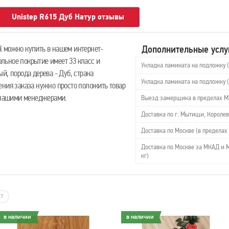
Unistep R615 Дуб Натур отзывы
Дополнительные услу
 можно купить в нашем интернет-
польное покрытие имеет 33 класс и
Укладка ламината на подложку 
й, порода дерева - Дуб, страна
Укладка ламината на подложку 
ения заказа нужно просто положить товар
с нашими менеджерами.
Выезд замерщика в пределах 
Доставка по г. Мытищи, Королев
Доставка по Москве (в пределах 
Доставка по Москве за МКАД и М
кг)
7
в наличии
в наличии