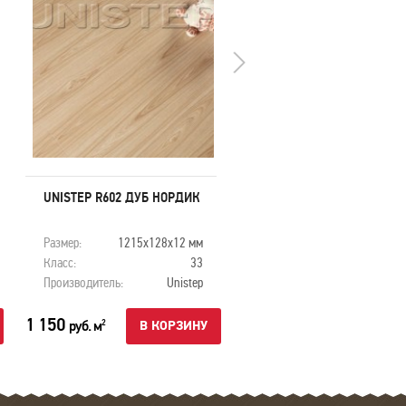
UNISTEP R602 ДУБ НОРДИК
UNISTEP R603 ВЕНГЕ
ВЫБЕЛЕННЫЙ
Размер:
1215x128x12 мм
Размер:
1215x128x12
Класс:
33
Класс:
Производитель:
Unistep
Производитель:
Unis
1 150
1 150
руб. м
руб. м
2
2
В КОРЗИНУ
В КОРЗ