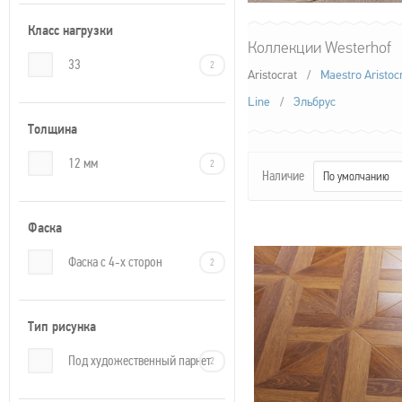
Класс нагрузки
Коллекции Westerhof
33
2
Aristocrat
/
Maestro Aristoc
Line
/
Эльбрус
Толщина
12 мм
2
Наличие
По умолчанию
Фаска
Фаска с 4-х сторон
2
Тип рисунка
Под художественный паркет
2