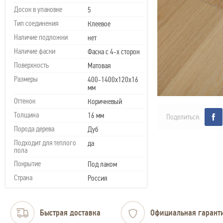
Досок в упаковке
5
Тип соединения
Клеевое
Наличие подложки
нет
Наличие фаски
Фаска с 4-х сторон
Поверхность
Матовая
Размеры
400-1400х120х16
мм
Оттенок
Коричневый
Толщина
16 мм
Поделиться:
Порода дерева
Дуб
Подходит для теплого
да
пола
Покрытие
Под лаком
Страна
Россия
Быстрая доставка
Официальная гарант