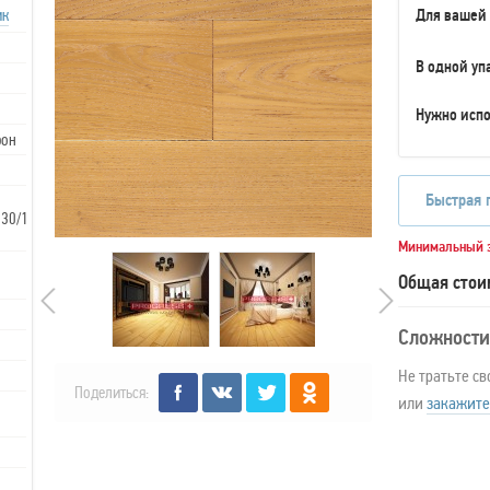
ик
Для вашей
В одной уп
Нужно испо
рон
Быстрая 
130/150х20
Минимальный з
Общая стои
Сложности
Не тратьте св
Поделиться:
или
закажите