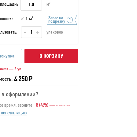
 площади:
м
2
Запас на
аковке:
1 м
2
подрезку
льзовать:
упаковок
покупка
В КОРЗИНУ
аказ — 5 уп.
4 250 Р
мость:
 в оформлении?
8 (495) --- - -- - --
ое время, звоните:
 консультацию