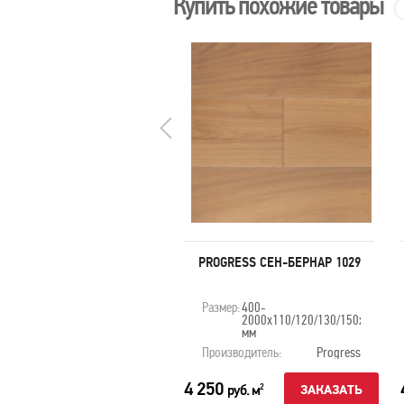
Купить похожие товары
OGRESS МАТТЕРХОРН 1010
PROGRESS СЕН-БЕРНАР 1029
змер:
400-
Размер:
400-
2000х110/120/130/150х20
2000х110/120/130/150х20
мм
мм
оизводитель:
Progress
Производитель:
Progress
00
4 250
руб. м
руб. м
2
2
ЗАКАЗАТЬ
ЗАКАЗАТЬ