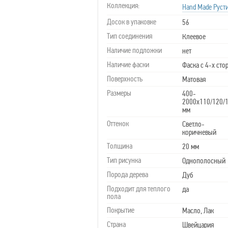
Коллекция:
Hand Made Руст
Досок в упаковке
56
Тип соединения
Клеевое
Наличие подложки
нет
Наличие фаски
Фаска с 4-х сто
Поверхность
Матовая
Размеры
400-
2000х110/120/
мм
Оттенок
Светло-
коричневый
Толщина
20 мм
Тип рисунка
Однополосный
Порода дерева
Дуб
Подходит для теплого
да
пола
Покрытие
Масло, Лак
Страна
Швейцария