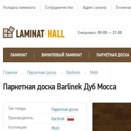
Укладка ламината
Сотрудничество
Адрес салона
О компа
Ежедневно:
09:00
—
21:00
ЛАМИНАТ
ВИНИЛОВЫЙ ЛАМИНАТ
ПАРКЕТНАЯ ДОСКА
Главная
→
Паркетная доска
→
Barlinek
→
Molti
Паркетная доска Barlinek Дуб Mocca
Тип товара:
Паркетная доска
Производитель:
Barlinek
Коллекция:
Molti