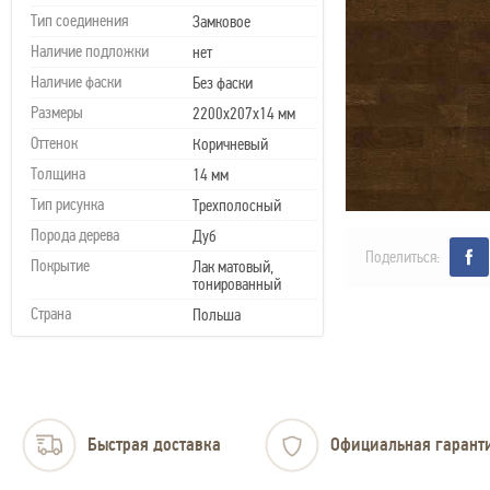
Тип соединения
Замковое
Наличие подложки
нет
Наличие фаски
Без фаски
Размеры
2200х207х14 мм
Оттенок
Коричневый
Толщина
14 мм
Тип рисунка
Трехполосный
Порода дерева
Дуб
Поделиться:
Покрытие
Лак матовый,
тонированный
Страна
Польша
Быстрая доставка
Официальная гарант