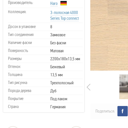
Производитель:
Haro
Коллекция:
3-полосная 4000
Series Top connect
Досок в упаковке
8
Тип соединения
Замковое
Наличие фаски
Без фаски
Поверхность
Матовая
Размеры
2200х180х13,5 мм
Оттенок
Бежевый
Толщина
13,5 мм
Тип рисунка
Трехполосный
Порода дерева
Дуб
Покрытие
Под лаком
Страна
Германия
Поделиться: