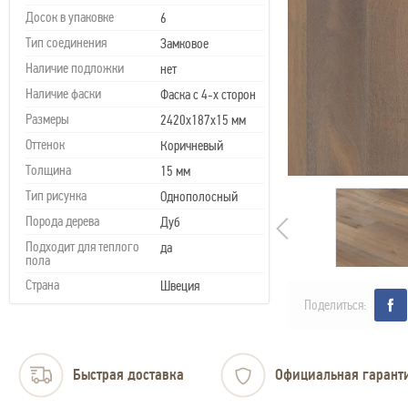
Досок в упаковке
6
Тип соединения
Замковое
Наличие подложки
нет
Наличие фаски
Фаска с 4-х сторон
Размеры
2420х187х15 мм
Оттенок
Коричневый
Толщина
15 мм
Тип рисунка
Однополосный
Порода дерева
Дуб
Подходит для теплого
да
пола
Страна
Швеция
Поделиться:
Быстрая доставка
Официальная гарант