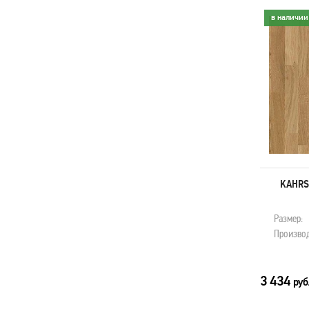
в наличии
в наличии
KAHRS ДУБ СИЕНА ТАУН
KAHRS
Размер:
2423x200x15 мм
Размер:
Производитель:
Kahrs
Производ
3 434
3 434
руб. м
руб
2
В КОРЗИНУ