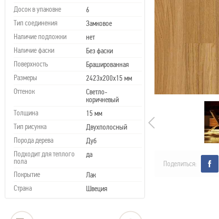
Досок в упаковке
6
Тип соединения
Замковое
Наличие подложки
нет
Наличие фаски
Без фаски
Поверхность
Брашированная
Размеры
2423x200x15 мм
Оттенок
Светло-
коричневый
Толщина
15 мм
Тип рисунка
Двухполосный
Порода дерева
Дуб
Подходит для теплого
да
пола
Поделиться:
Покрытие
Лак
Страна
Швеция