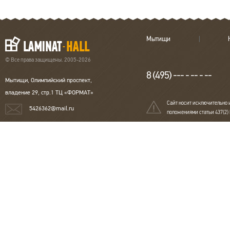
Мытищи
© Все права защищены. 2005-2026
8 (495) --- - -- - --
Мытищи, Олимпийский проспект,
владение 29, стр.1 ТЦ «ФОРМАТ»
Сайт носит исключительно 
5426362@mail.ru
положениями статьи 437(2)