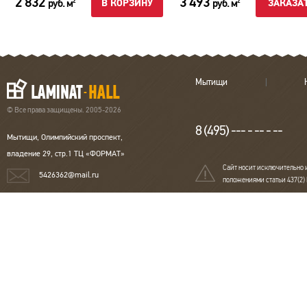
2 832
3 493
руб. м
руб. м
2
2
В КОРЗИНУ
ЗАКАЗА
Мытищи
© Все права защищены. 2005-2026
8 (495) --- - -- - --
Мытищи, Олимпийский проспект,
владение 29, стр.1 ТЦ «ФОРМАТ»
Сайт носит исключительно 
5426362@mail.ru
положениями статьи 437(2)