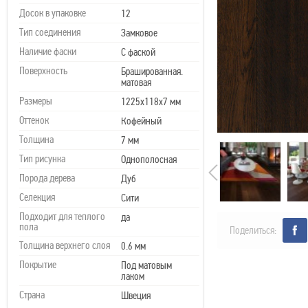
Досок в упаковке
12
Тип соединения
Замковое
Наличие фаски
С фаской
Поверхность
Брашированная.
матовая
Размеры
1225х118х7 мм
Оттенок
Кофейный
Толщина
7 мм
Тип рисунка
Однополосная
Порода дерева
Дуб
Селекция
Сити
Подходит для теплого
да
пола
Поделиться:
Толщина верхнего слоя
0.6 мм
Покрытие
Под матовым
лаком
Страна
Швеция