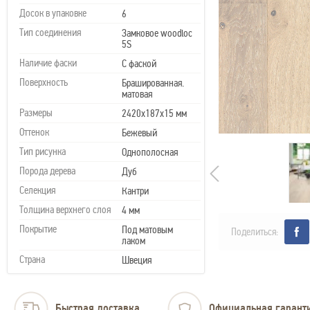
Досок в упаковке
6
Тип соединения
Замковое woodloc
5S
Наличие фаски
С фаской
Поверхность
Брашированная.
матовая
Размеры
2420х187х15 мм
Оттенок
Бежевый
Тип рисунка
Однополосная
Порода дерева
Дуб
Селекция
Кантри
Толщина верхнего слоя
4 мм
Покрытие
Под матовым
Поделиться:
лаком
Страна
Швеция
Быстрая доставка
Официальная гарант