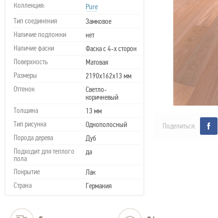
Коллекция:
Pure
Тип соединения
Замковое
Наличие подложки
нет
Наличие фаски
Фаска с 4-х сторон
Поверхность
Матовая
Размеры
2190х162х13 мм
Оттенок
Светло-
коричневый
Толщина
13 мм
Тип рисунка
Однополосный
Поделиться:
Порода дерева
Дуб
Подходит для теплого
да
пола
Покрытие
Лак
Страна
Германия