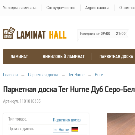
Укладка ламината
Сотрудничество
Адрес салона
О компа
Ежедневно:
09:00
—
21:00
ЛАМИНАТ
ВИНИЛОВЫЙ ЛАМИНАТ
ПАРКЕТНАЯ ДОСКА
Главная
→
Паркетная доска
→
Ter Hurne
→
Pure
Паркетная доска Ter Hurne Дуб Серо-Бе
Артикул: 1101010635
Тип товара:
Паркетная доска
Производитель:
Ter Hurne