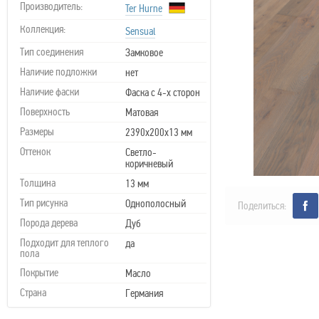
Производитель:
Ter Hurne
Коллекция:
Sensual
Тип соединения
Замковое
Наличие подложки
нет
Наличие фаски
Фаска с 4-х сторон
Поверхность
Матовая
Размеры
2390х200х13 мм
Оттенок
Светло-
коричневый
Толщина
13 мм
Тип рисунка
Однополосный
Поделиться:
Порода дерева
Дуб
Подходит для теплого
да
пола
Покрытие
Масло
Страна
Германия