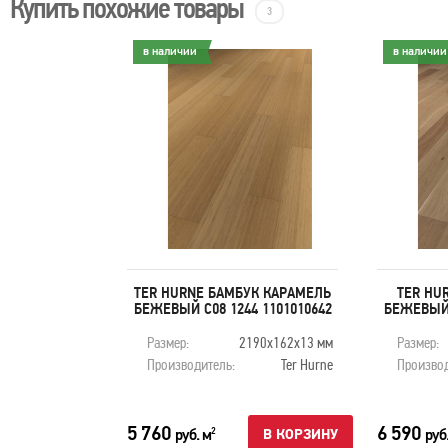
Купить похожие товары
3
в наличии
в наличии
Б ДИЗАЙН
TER HURNE БАМБУК КАРАМЕЛЬ
TER HU
ЫЙ C11 1566
БЕЖЕВЫЙ C08 1244 1101010642
БЕЖЕВЫЙ 
905
390х200х13 мм
Размер:
2190х162х13 мм
Размер:
Ter Hurne
Производитель:
Ter Hurne
Производ
5 760
6 590
руб. м
руб
2
В КОРЗИНУ
В КОРЗИНУ