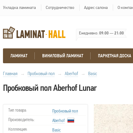
Укладка ламината
Сотрудничество
Адрес салона
О компа
Ежедневно:
09:00
—
21:00
ЛАМИНАТ
ВИНИЛОВЫЙ ЛАМИНАТ
ПАРКЕТНАЯ ДОСКА
Главная
→
Пробковый пол
→
Aberhof
→
Basic
Пробковый пол Aberhof Lunar
Тип товара:
Пробковый пол
Производитель:
Aberhof
Коллекция:
Basic