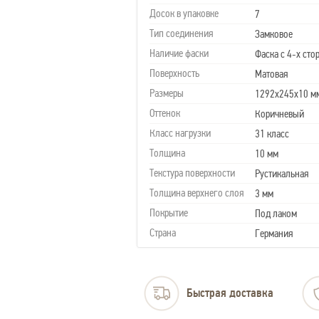
Досок в упаковке
7
Тип соединения
Замковое
Наличие фаски
Фаска с 4-х сто
Поверхность
Матовая
Размеры
1292х245х10 м
Оттенок
Коричневый
Класс нагрузки
31 класс
Толщина
10 мм
Текстура поверхности
Рустикальная
Толщина верхнего слоя
3 мм
Покрытие
Под лаком
Страна
Германия
Быстрая доставка