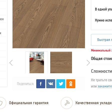
В одной уп
рон
Нужно испо
м
Быстрая 
Минимальный з
Общая стои
Сложности
Не тратьте св
Поделиться:
или
закажите
Официальная гарантия
Качественная укладк