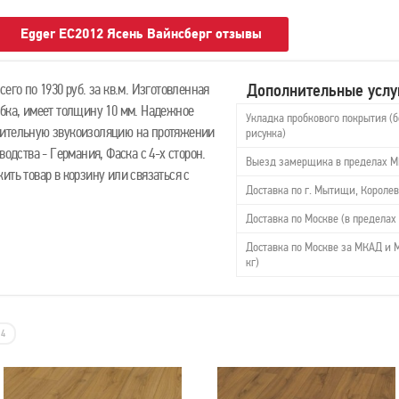
Egger EC2012 Ясень Вайнсберг отзывы
Дополнительные услу
его по 1930 руб. за кв.м. Изготовленная
обка, имеет толщину 10 мм. Надежное
Укладка пробкового покрытия (б
нительную звукоизоляцию на протяжении
рисунка)
водства - Германия, Фаска с 4-х сторон.
Выезд замерщика в пределах 
ить товар в корзину или связаться с
Доставка по г. Мытищи, Королев
Доставка по Москве (в пределах 
Доставка по Москве за МКАД и М
кг)
4