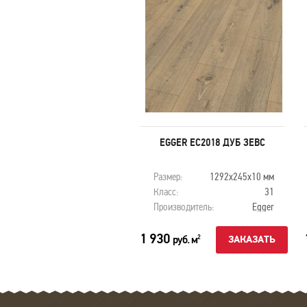
GER EC2030 ЛИСТВЕННИЦА
EGGER EC2018 ДУБ ЗЕВС
ЭТТАЛ
змер:
1292х245х10 мм
Размер:
1292х245х10 мм
асс:
31
Класс:
31
оизводитель:
Egger
Производитель:
Egger
30
1 930
руб. м
руб. м
2
2
ЗАКАЗАТЬ
ЗАКАЗАТЬ