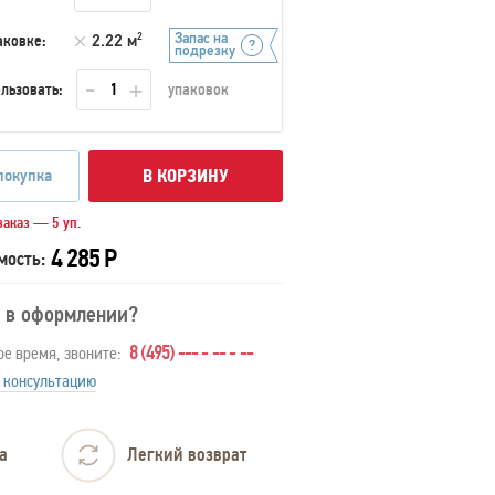
Запас на
аковке:
2.22 м
2
подрезку
льзовать:
упаковок
покупка
В КОРЗИНУ
аказ — 5 уп.
4 285 Р
мость:
 в оформлении?
8 (495) --- - -- - --
ое время, звоните:
 консультацию
а
Легкий возврат