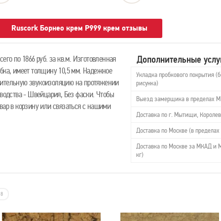
Ruscork Борнео крем Р999 крем отзывы
Дополнительные услу
его по 1866 руб. за кв.м. Изготовленная
бка, имеет толщину 10,5 мм. Надежное
Укладка пробкового покрытия (б
нительную звукоизоляцию на протяжении
рисунка)
зводства - Швейцария, Без фаски. Чтобы
Выезд замерщика в пределах 
вар в корзину или связаться с нашими
Доставка по г. Мытищи, Королев
Доставка по Москве (в пределах 
Доставка по Москве за МКАД и М
кг)
8