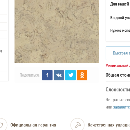
Для вашей
В одной уп
Нужно испо
мм
Быстрая 
Минимальный з
Общая стои
Поделиться:
Сложности
Не тратьте св
или
закажите
Официальная гарантия
Качественная укладк