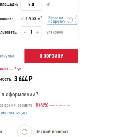
 площади:
м
2
Запас на
аковке:
1.953 м
2
подрезку
льзовать:
упаковок
покупка
В КОРЗИНУ
аказ — 5 уп.
3 644 Р
мость:
 в оформлении?
8 (495) --- - -- - --
ое время, звоните:
 консультацию
а
Легкий возврат