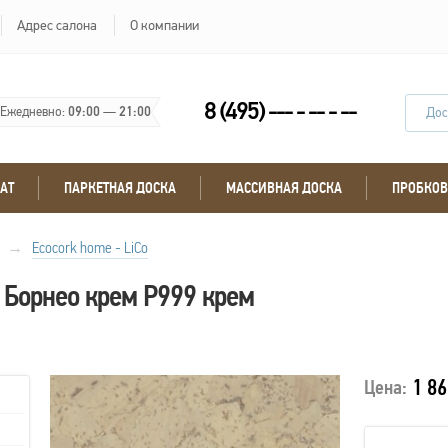
Адрес салона
О компании
8 (495) --- - -- - --
Ежедневно:
09:00
—
21:00
Дос
АТ
ПАРКЕТНАЯ ДОСКА
МАССИВНАЯ ДОСКА
ПРОБКОВ
→
Ecocork home - LiCo
 Борнео крем Р999 крем
1 86
Цена: