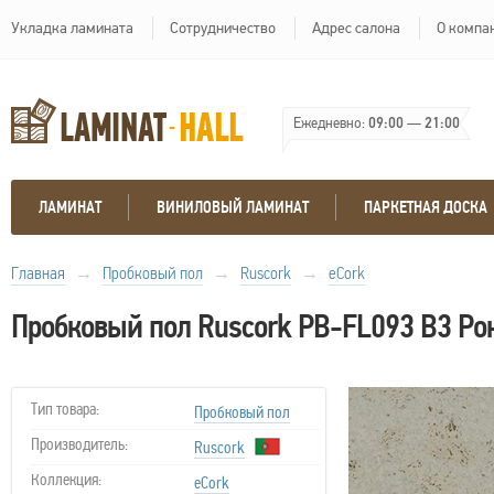
Укладка ламината
Сотрудничество
Адрес салона
О компа
Ежедневно:
09:00
—
21:00
ЛАМИНАТ
ВИНИЛОВЫЙ ЛАМИНАТ
ПАРКЕТНАЯ ДОСКА
Главная
→
Пробковый пол
→
Ruscork
→
eCork
Пробковый пол Ruscork PB-FL093 B3 Рон
Тип товара:
Пробковый пол
Производитель:
Ruscork
Коллекция:
eCork