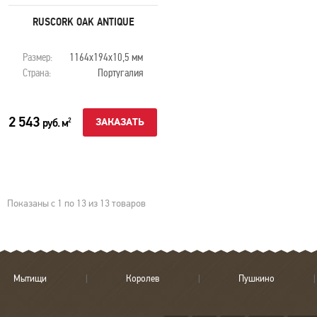
Минимальный заказ — 5 уп.
RUSCORK OAK ANTIQUE
2 543
руб. м
2
Размер:
1164х194х10,5 мм
Подробнее
В КОРЗИНУ
Страна:
Португалия
2 543
руб. м
ЗАКАЗАТЬ
2
m-
Показаны с 1 по 13 из 13 товаров
Мытищи
Королев
Пушкино