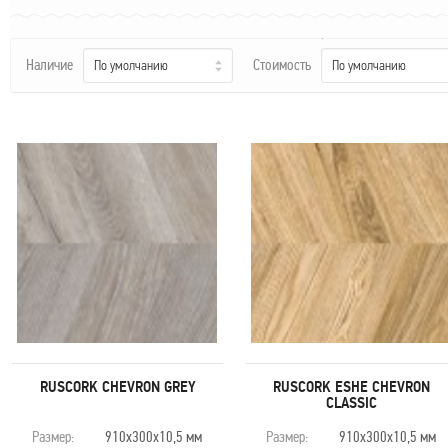
Наличие
Стоимость
По умолчанию
По умолчанию
Минимальный заказ — 5 уп.
Минимальный заказ — 5 уп.
RUSCORK CHEVRON GREY
RUSCORK ESHE CHEVRON
2 543
2 543
CLASSIC
руб. м
руб. м
2
2
Размер:
910х300х10,5 мм
Размер:
910х300х10,5 мм