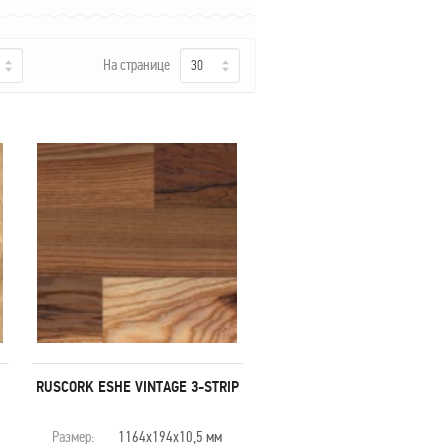
На странице
30
Минимальный заказ — 5 уп.
RUSCORK ESHE VINTAGE 3-STRIP
2 543
руб. м
2
Размер:
1164х194х10,5 мм