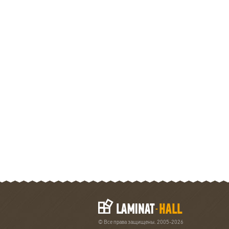
RUSCORK OAK ANTIQUE
Тип товара:
Пробковый пол
Производитель:
Ruscork
Коллекция:
PrintCork Premiu
Granorte
Досок в упаковке
6
Тип соединения
Замковое
Наличие фаски
Без фаски
Поверхность
Матовая
Размеры
1164х194х10,5 мм
Оттенок
Коричневый
Толщина
10,5 мм
Покрытие
Hot Coating лак
Страна
Португалия
© Все права защищены. 2005-2026