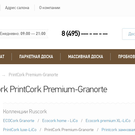
Адрес салона
О компании
8 (495) --- - -- - --
Ежедневно:
09:00
—
21:00
Дос
АТ
ПАРКЕТНАЯ ДОСКА
МАССИВНАЯ ДОСКА
ПРОБКОВ
→
PrintCork Premium-Granorte
k PrintCork Premium-Granorte
Коллекции Ruscork
ECOCork Granorte
/
Ecocork home - LiCo
/
Ecocork premium XL-LiCo
/
PrintCork luxe-LiCo
/
PrintCork Premium-Granorte
/
Printcork замкова