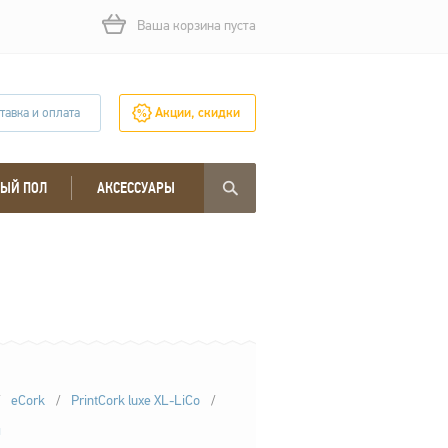
Ваша корзина пуста
тавка и оплата
Акции, скидки
ЫЙ ПОЛ
АКСЕССУАРЫ
eCork
/
PrintCork luxe XL-LiCo
/
я