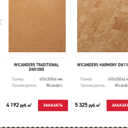
WICANDERS TRADITIONAL
WICANDERS HARMONY DN11
DN01005
Размер:
600х300х6 мм
Размер:
600х300х6 
Производитель:
Wicanders
Производитель:
Wicande
4 192
5 325
руб. м
руб. м
2
2
ЗАКАЗАТЬ
ЗАКАЗА