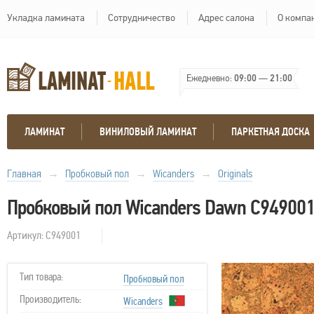
Укладка ламината
Сотрудничество
Адрес салона
О компа
Ежедневно:
09:00
—
21:00
ЛАМИНАТ
ВИНИЛОВЫЙ ЛАМИНАТ
ПАРКЕТНАЯ ДОСКА
Главная
→
Пробковый пол
→
Wicanders
→
Originals
Пробковый пол Wicanders Dawn C94900
Артикул: C949001
Тип товара:
Пробковый пол
Производитель:
Wicanders